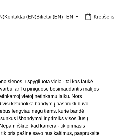
N)
Kontaktai (EN)
Bilietai (EN)
EN
Krepšelis
o sienos ir spygliuota viela - tai kas laukė 
svarbu, ar Tu piniguose besimaudantis mafijos 
etinkamoj vietoj netinkamu laiku. Nors 
 visi keturiolika bandymų pasprukti buvo 
bus lengviau negu tiems, kurie bandė 
a sunkūs išbandymai ir prireiks visos Jūsų 
epamirškite, kad kamera - tik pirmasis 
, tik prisipažinę savo nusikaltimus, paspruksite 