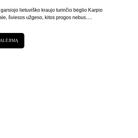
garsiojo lietuviško kraujo turinčio bėglio Karpio 
 gale, šviesos užgeso, kitos progos nebus…. 
KALĖJIMĄ