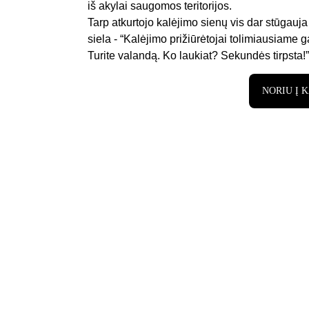
iš akylai saugomos teritorijos. 
Tarp atkurtojo kalėjimo sienų vis dar stūgauja 
siela - “Kalėjimo prižiūrėtojai tolimiausiame
Turite valandą. Ko laukiat? Sekundės tirpsta!”
NORIU Į 