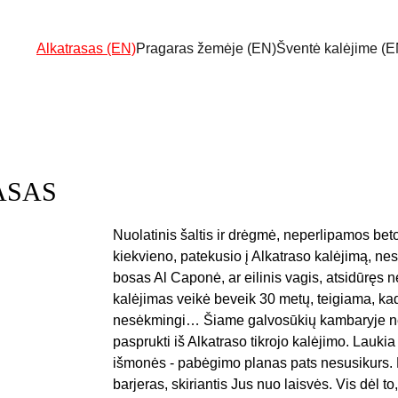
Alkatrasas (EN)
Pragaras žemėje (EN)
Šventė kalėjime (E
ASAS
Nuolatinis šaltis ir drėgmė, neperlipamos beton
kiekvieno, patekusio į Alkatraso kalėjimą, ne
bosas Al Caponė, ar eilinis vagis, atsidūręs n
kalėjimas veikė beveik 30 metų, teigiama, kad
nesėkmingi… Šiame galvosūkių kambaryje ne
pasprukti iš Alkatraso tikrojo kalėjimo. Lauki
išmonės - pabėgimo planas pats nesusikurs. N
barjeras, skiriantis Jus nuo laisvės. Vis dėl to